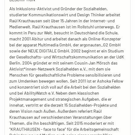
Als Inklusions-Aktivist und Gründer der Sozialhelden,
studierter Kommunikationswirt und Design Thinker arbeitet
Raúl Krauthausen seit über 15 Jahren in der Internet- und
Medienwelt. Raúl Krauthausen ist im Rollstuhl unterwegs. Er
kommt in Peru zur Welt, besucht in Deutschland die Schule,
macht 2001 Abitur und arbeitet danach als Online-Konzepter
bei der apparat Multimedia GmbH, der argonauten_G2 GmbH
sowie der NEUE DIGITALE GmbH. 2002 beginnt er ein Studium
der Gesellschafts- und Wirtschaftskommunikation an der UdK
Berlin. 2004 gründet er mit seinem Cousin Jan Mörsch das
Aktivist*innen-Netzwerk Sozialhelden e.V., mit dem sie
Menschen für gesellschaftliche Probleme sensibilisieren und
zum Umdenken bewegen wollen. Seit 2011 ist er Ashoka Fellow
und konzentriert sich voll auf die Arbeit bei den Sozialhelden
und bei AbilityWatch e.V. Neben dem klassischen
Projektmanagement und strategischen Aufgaben, die er
innehat, vertritt er die derzeit 15 Sozialhelden-Projekte und
deren Vision nach Außen. Außerdem referiert Raúl
Krauthausen auf verschiedensten Veranstaltungen über
Themen, die ihn beschäftigen. Seit 2015 moderiert er mit
"KRAUTHAUSEN - face to face" für die Arbeitsgemeinschaft