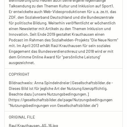
Behinderung und Medien auch seine eigene regelmäßige
Talksendung zu den Themen Kultur und Inklusion auf Sport1.
Er entwickelte auch Web-Videoproduktionen für u.a. ze.tt, das
ZDF, den Sozialverband Deutschland und die Bundeszentrale
für politische Bildung. Weiterhin veröffentlicht er wöchentlich
einen Newsletter mit Artikeln zu den Themen Inklusion und
Innovation. Seit Ende 2019 gestaltet Krauthausen einen
Podcast im Rahmen des Sozialhelden-Projekts "Die Neue Norm"
mit. Im April 2013 erhält Raúl Krauthausen für sein soziales
Engagement das Bundesverdienstkreuz und 2018 wird er mit
dem Grimme Online Award für "persönliche Leistung"
ausgezeichnet.
COPYRIGHT
Bildnachweis: Anna Spindelndreier | Gesellschaftsbilder.de -
Dieses Bild ist für jegliche Art der Nutzung lizenzpflichtig.
Beachte dazu [unsere Nutzungsbedingungen.]
(https://gesellschaftsbilder.de/page/Nutzungsbedingungen
"Nutzungsbedingungen von Gesellschaftsbilder.de")
ORIGINAL FILE
Raul Krauthausen_AS_16.jpg