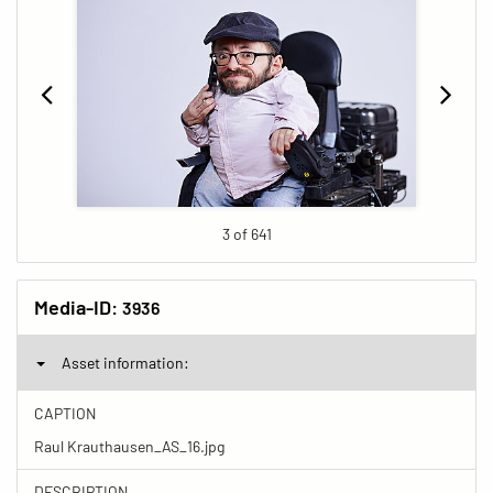
3 of 641
Media-ID:
3936
Asset information:
CAPTION
Raul Krauthausen_AS_16.jpg
DESCRIPTION